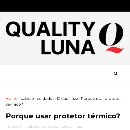
Home
/
cabelo
/
cuidados
/
Dicas
/
frizz
/
Porque usar protetor
térmico?
Porque usar protetor térmico?
12:01:00
-
cabelo
,
cuidados
,
Dicas
,
frizz